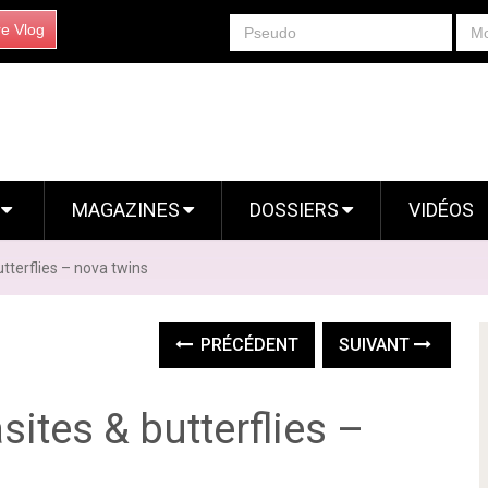
re Vlog
S
MAGAZINES
DOSSIERS
VIDÉOS
utterflies – nova twins
PRÉCÉDENT
SUIVANT
sites & butterflies –