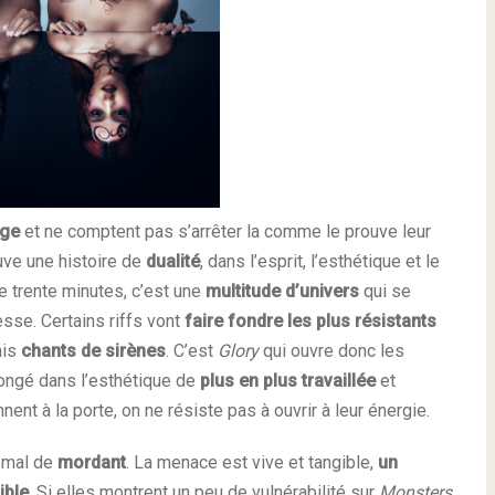
age
et ne comptent pas s’arrêter la comme le prouve leur
ouve une histoire de
dualité
, dans l’esprit, l’esthétique et le
de trente minutes, c’est une
multitude d’univers
qui se
sse. Certains riffs vont
faire fondre les plus résistants
ais
chants de sirènes
. C’est
Glory
qui ouvre donc les
plongé dans l’esthétique de
plus en plus travaillée
et
nent à la porte, on ne résiste pas à ouvrir à leur énergie.
as mal de
mordant
. La menace est vive et tangible,
un
ible
. Si elles montrent un peu de vulnérabilité sur
Monsters
,