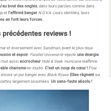
’au bout des ongles
, dans leurs paroles comme dans
ip
et
l’affirmé banger
N.O.V.A.
Leurs identités, leurs
les en font leurs forces.
 précédentes reviews !
hemar et inversement avec
Sandman
, avant le plus doux
ession et espoir
.
Parallel Universe
ré-injecte
une énergie
du tout aussi
accrocheur
Hide & Seek
.
Hurricane
réaffirme
yable charisme
en studio.
C’est un coup de cœur !
Pour
 encore un pur banger avec
Black Roses
.
Elles règnent
sur
 facettes largement assumées.
Un sans-faute absolu !