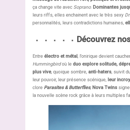
ça change vite avec
Soprano
.
Dominantes jusqu
leurs riffs, elles enchainent avec le très sexy
Dr
personnalités, leurs contradictions humaines,
el
Découvrez nos
Entre
électro et métal
, l’onirique devient cauc
Hummingbird
où le
duo explore solitude, dépr
plus vive
, quoique sombre,
anti-haters
, suivit 
leur pouvoir, leur présence scénique,
leur incro
clore
Parasites & Butterflies
,
Nova Twins
signe
la nouvelle scène rock grâce à leurs multiples