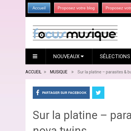
Accueil
Proposez votre blog
Proposez vot
NOUVEAUX
SÉLECTION
ACCUEIL
MUSIQUE
Sur la platine – parasites & b
PARTAGER SUR FACEBOOK
Sur la platine – para
nova twins