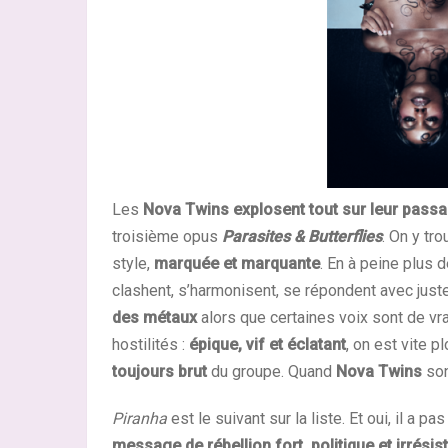
Les
Nova Twins
explosent tout sur leur pass
troisième opus
Parasites & Butterflies
. On y tr
style,
marquée et marquante
. En à peine plus 
clashent, s’harmonisent, se répondent avec juste
des métaux
alors que certaines voix sont de vr
hostilités :
épique, vif et éclatant
, on est vite 
toujours brut
du groupe. Quand
Nova Twins
son
Piranha
est le suivant sur la liste. Et oui, il a p
message de rébellion fort, politique et irrésist