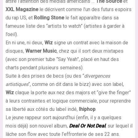
attire l’attention des médias américains …
The Source
et
XXL Magazine
le décrivent comme l’un des futurs espoirs
du rap US, et
Rolling Stone
le fait apparaître dans sa
fameuse liste des “artists to watch” (artistes à garder à
l’oeil).
En ni une, ni deux,
Wiz
signe un contrat avec la maison de
disques,
Warner Music
, chez qui il sort deux mixtapes
(avec son premier tube “Say Yeah”, placé en haut des
charts pendant plusieurs semaines).
Suite à des prises de becs (ou des “
divergences
artistiques
“, comme on dit dans le bizz) avec son label,
Wiz
claque la porte aux nez des majors et “give the finger”
à leurs contraintes et logique commerciale, pour reprendre
sa liberté aux côtés du label indé,
Ihiphop
.
Le jeune rappeur sort aujourd’hui (enfin, il y a quelques
mois déjà) son nouvel album,
Deal Or Not Deal
, sur lequel il
lâche son flow avec toute l’effronterie de ses 22 ans.