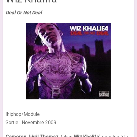
Deal Or Not Deal
Ihiphop/Module
Sortie : Novembre 2009
Cameron Jibril Thomaz
(alias
Wiz Khalifa
) se situe à la