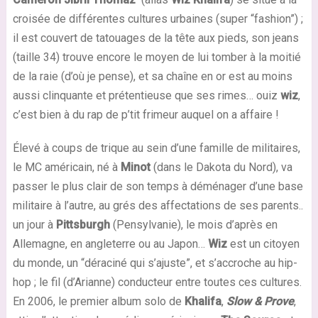
croisée de différentes cultures urbaines (super “fashion”) ;
il est couvert de tatouages de la tête aux pieds, son jeans
(taille 34) trouve encore le moyen de lui tomber à la moitié
de la raie (d’où je pense), et sa chaîne en or est au moins
aussi clinquante et prétentieuse que ses rimes… ouiz
wiz
,
c’est bien à du rap de p’tit frimeur auquel on a affaire !
Élevé à coups de trique au sein d’une famille de militaires,
le MC américain, né à
Minot
(dans le Dakota du Nord), va
passer le plus clair de son temps à déménager d’une base
militaire à l’autre, au grés des affectations de ses parents..
un jour à
Pittsburgh
(Pensylvanie), le mois d’après en
Allemagne, en angleterre ou au Japon…
Wiz
est un citoyen
du monde, un “déraciné qui s’ajuste”, et s’accroche au hip-
hop ; le fil (d’Arianne) conducteur entre toutes ces cultures.
En 2006, le premier album solo de
Khalifa
,
Slow & Prove
,