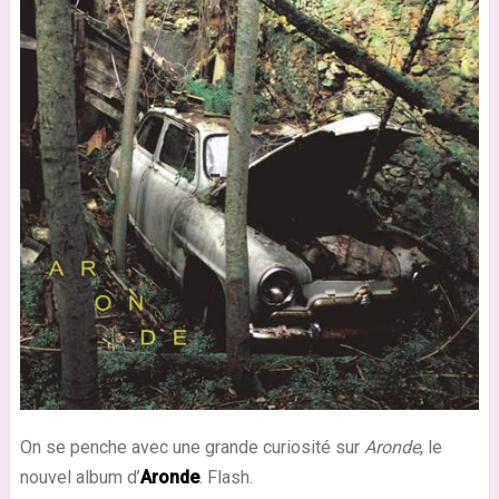
On se penche avec une grande curiosité sur
Aronde
, le
nouvel album d’
Aronde
. Flash.