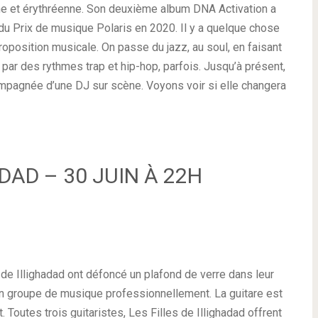
nne et érythréenne. Son deuxième album DNA Activation a
 du Prix de musique Polaris en 2020. Il y a quelque chose
oposition musicale. On passe du jazz, au soul, en faisant
 par des rythmes trap et hip-hop, parfois. Jusqu’à présent,
ompagnée d’une DJ sur scène. Voyons voir si elle changera
ADAD – 30 JUIN À 22H
e Illighadad ont défoncé un plafond de verre dans leur
n groupe de musique professionnellement. La guitare est
outes trois guitaristes, Les Filles de Illighadad offrent