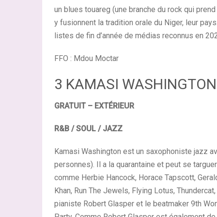
un blues touareg (une branche du rock qui prend 
y fusionnent la tradition orale du Niger, leur pay
listes de fin d’année de médias reconnus en 20
FFO : Mdou Moctar
3 KAMASI WASHINGTON 
GRATUIT – EXTÉRIEUR
R&B / SOUL / JAZZ
Kamasi Washington est un saxophoniste jazz a
personnes). Il a la quarantaine et peut se targu
comme Herbie Hancock, Horace Tapscott, Gerald
Khan, Run The Jewels, Flying Lotus, Thundercat,
pianiste Robert Glasper et le beatmaker 9th Won
Party. Comme Robert Glasper est également de l