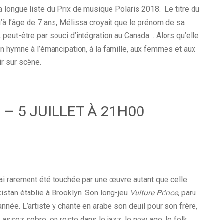
 longue liste du Prix de musique Polaris 2018. Le titre du
’à l’âge de 7 ans, Mélissa croyait que le prénom de sa
peut-être par souci d’intégration au Canada… Alors qu’elle
n hymne à l’émancipation, à la famille, aux femmes et aux
ir sur scène.
 – 5 JUILLET À 21H00
i rarement été touchée par une œuvre autant que celle
istan établie à Brooklyn. Son long-jeu
Vulture Prince,
paru
année. L’artiste y chante en arabe son deuil pour son frère,
assez sobre, on reste dans le jazz, le new age, le folk