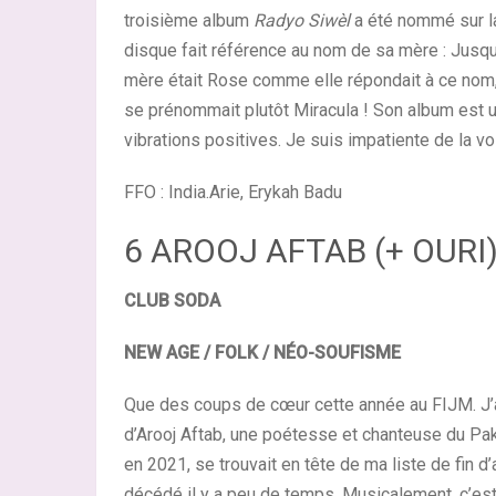
troisième album
Radyo Siwèl
a été nommé sur la
disque fait référence au nom de sa mère : Jusqu
mère était Rose comme elle répondait à ce nom, 
se prénommait plutôt Miracula ! Son album est u
vibrations positives. Je suis impatiente de la vo
FFO : India.Arie, Erykah Badu
6 AROOJ AFTAB (+ OURI)
CLUB SODA
NEW AGE / FOLK / NÉO-SOUFISME
Que des coups de cœur cette année au FIJM. J’a
d’Arooj Aftab, une poétesse et chanteuse du Pak
en 2021, se trouvait en tête de ma liste de fin d’
décédé il y a peu de temps. Musicalement, c’est 