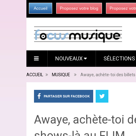
Accueil
Proposez votre blog
Proposez vot
NOUVEAUX
SÉLECTION
ACCUEIL
MUSIQUE
Awaye, achète-toi des billet
PARTAGER SUR FACEBOOK
Awaye, achète-toi de
shows-là au FIJM