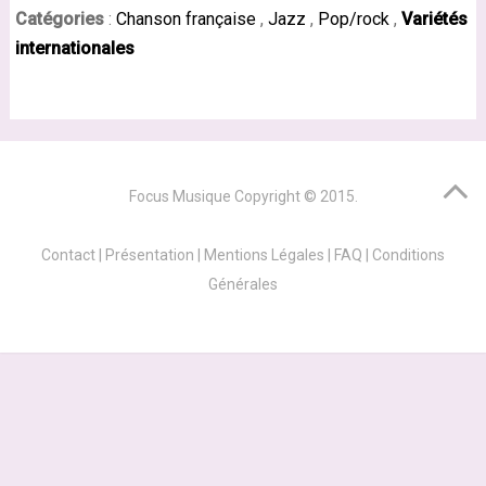
Catégories
:
Chanson française
,
Jazz
,
Pop/rock
,
Variétés
internationales
Focus Musique
Copyright © 2015.
Contact
|
Présentation
|
Mentions Légales
|
FAQ
|
Conditions
Générales