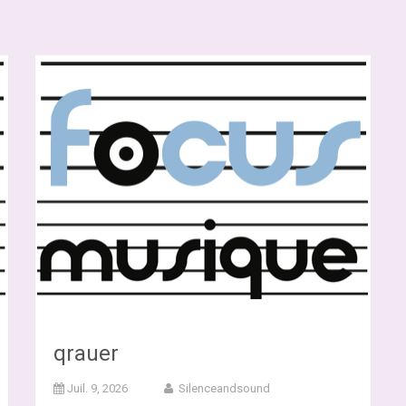
qrauer
Juil. 9, 2026
Silenceandsound