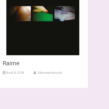
Raime
Août 8, 2018
Silenceandsound