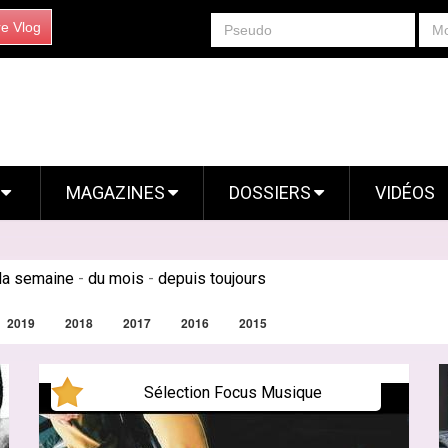
re Vlog
S
MAGAZINES
DOSSIERS
VIDÉOS
la semaine
-
du mois
-
depuis toujours
2019
2018
2017
2016
2015
Sélection Focus Musique